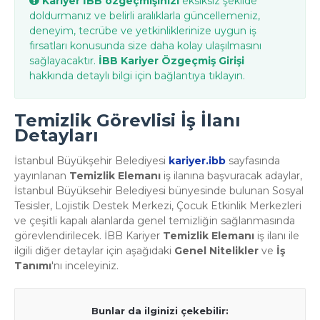
Kariyer İBB özgeçmişinizi
eksiksiz şekilde
doldurmanız ve belirli aralıklarla güncellemeniz,
deneyim, tecrübe ve yetkinliklerinize uygun iş
fırsatları konusunda size daha kolay ulaşılmasını
sağlayacaktır.
İBB Kariyer Özgeçmiş Girişi
hakkında detaylı bilgi için bağlantıya tıklayın.
Temizlik Görevlisi İş İlanı
Detayları
İstanbul Büyükşehir Belediyesi
kariyer.ibb
sayfasında
yayınlanan
Temizlik Elemanı
iş ilanına başvuracak adaylar,
İstanbul Büyüksehir Belediyesi bünyesinde bulunan Sosyal
Tesisler, Lojistik Destek Merkezi, Çocuk Etkinlik Merkezleri
ve çeşitli kapalı alanlarda genel temizliğin sağlanmasında
görevlendirilecek. İBB Kariyer
Temizlik Elemanı
iş ilanı ile
ilgili diğer detaylar için aşağıdaki
Genel Nitelikler
ve
İş
Tanımı
'nı inceleyiniz.
Bunlar da ilginizi çekebilir: