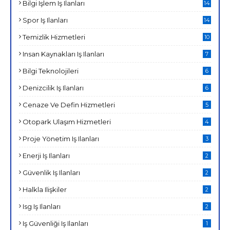
Bilgi Işlem Iş Ilanları
14
Spor Iş Ilanları
14
Temizlik Hizmetleri
10
Insan Kaynakları Iş Ilanları
7
Bilgi Teknolojileri
6
Denizcilik Iş Ilanları
6
Cenaze Ve Defin Hizmetleri
5
Otopark Ulaşım Hizmetleri
4
Proje Yönetim Iş Ilanları
3
Enerji Iş Ilanları
2
Güvenlik Iş Ilanları
2
Halkla Ilişkiler
2
Isg Iş Ilanları
2
Iş Güvenliği Iş Ilanları
1