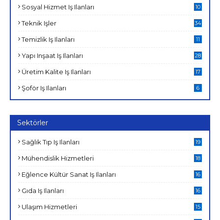
Sosyal Hizmet Iş Ilanları
10
Teknik Işler
34
Temizlik Iş Ilanları
11
Yapı Inşaat Iş Ilanları
28
Üretim Kalite Iş Ilanları
17
Şoför Iş Ilanları
6
Sektörler
Sağlık Tıp Iş Ilanları
19
Mühendislik Hizmetleri
18
Eğlence Kültür Sanat Iş Ilanları
16
Gıda Iş Ilanları
16
Ulaşım Hizmetleri
15