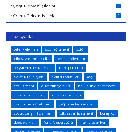
Çağrı Merkezi Iş Ilanları
1
Çocuk Gelişimi Iş Ilanları
1
Pozisyonlar
teknik eleman
spor eğitmeni
şoför
bilgisayar mühendisi
temizlik elemanı
sosyal hizmet uzmanı
büro personeli
elektrik teknisyeni
elektrik teknikeri
aşçı
cbs uzmanı
güvenlik görevlisi
halkla ilişkiler personeli
makine operatörü
network uzmanı
okul öncesi öğretmeni
çağrı merkezi asistanı
çocuk gelişimi uzmanı
bilgisayar işletmeni
bulaşıkçı
depo elemanı
forklift operatörü
harita teknikeri
inşaat teknikeri
kariyer danışmanı
kepçe operatörü