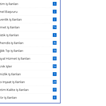
tim Iş Ilanları
5
nel Başvuru
2
enlik Iş Ilanları
2
met Iş Ilanları
74
stik Iş Ilanları
5
endis Iş Ilanları
36
lık Tıp Iş Ilanları
19
yal Hizmet Iş Ilanları
10
nik Işler
34
izlik Iş Ilanları
11
ı Inşaat Iş Ilanları
28
tim Kalite Iş Ilanları
17
ör Iş Ilanları
6