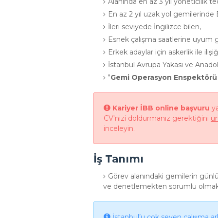
Alanında en az 3 yıl yöneticilik te
En az 2 yıl uzak yol gemilerinde
İleri seviyede İngilizce bilen,
Esnek çalışma saatlerine uyum g
Erkek adaylar için askerlik ile iliş
İstanbul Avrupa Yakası ve Anado
"
Gemi Operasyon Enspektörü 
Kariyer İBB online başvuru
ya
CV'nizi doldurmanız gerektiğini
u
inceleyin.
İş Tanımı
Görev alanındaki gemilerin günlü
ve denetlemekten sorumlu olmak
İstanbul’u çok seven çalışma ark