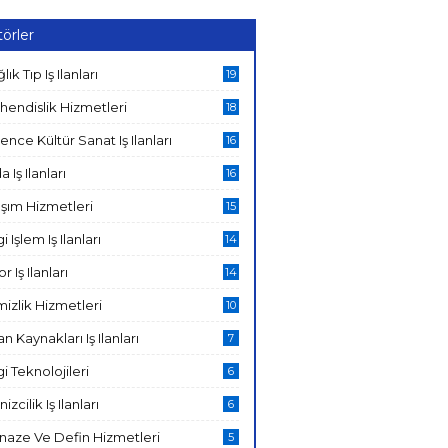
örler
lık Tıp Iş Ilanları
19
hendislik Hizmetleri
18
ence Kültür Sanat Iş Ilanları
16
a Iş Ilanları
16
şım Hizmetleri
15
gi Işlem Iş Ilanları
14
r Iş Ilanları
14
izlik Hizmetleri
10
an Kaynakları Iş Ilanları
7
gi Teknolojileri
6
izcilik Iş Ilanları
6
naze Ve Defin Hizmetleri
5