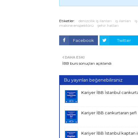
Etiketler:
denizcilik iş ilanları
iş ilanları
iş
makine enspektörü
şehir hatları
Facebook
Twitter
DAHA ESKI
İBB burs sonuçları açıklandı
Bu yayınları beğenebilirsiniz
Kariyer İBB İstanbul cankurtar
Kariyer İBB cankurtaran şefi i
Kariyer İBB İstanbul kaptan iş