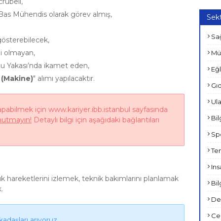
crübeli,
 Bas Mühendis olarak görev almış,
Sekt
Sağ
österebilecek,
iği olmayan,
Mü
lu Yakası’nda ikamet eden,
Eğl
(Makine)
" alımı yapılacaktır.
Gıd
Ula
pabilmek için www.kariyer.ibb.istanbul sayfasında
Bil
nutmayın!
Detaylı bilgi için aşağıdaki bağlantıları
Spo
Tem
Ins
k hareketlerini izlemek, teknik bakımlarını planlamak
Bil
.
Den
Ce
adaşları arıyoruz.