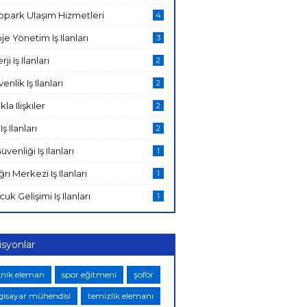
opark Ulaşım Hizmetleri
4
je Yönetim Iş Ilanları
3
rji Iş Ilanları
2
enlik Iş Ilanları
2
kla Ilişkiler
2
Iş Ilanları
2
Güvenliği Iş Ilanları
1
rı Merkezi Iş Ilanları
1
uk Gelişimi Iş Ilanları
1
isyonlar
knik eleman
spor eğitmeni
şoför
lgisayar mühendisi
temizlik elemanı