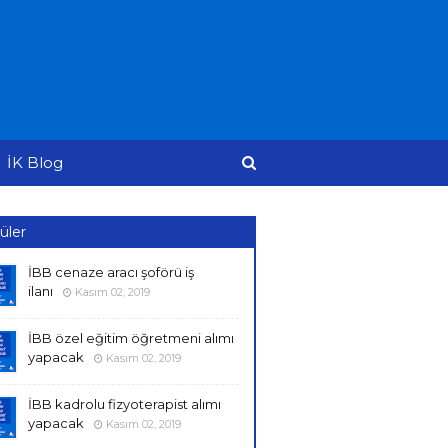
İK Blog
üler
İBB cenaze aracı şoförü iş
ilanı
Kasım 02, 2019
İBB özel eğitim öğretmeni alımı
yapacak
Kasım 02, 2019
İBB kadrolu fizyoterapist alımı
yapacak
Kasım 02, 2019