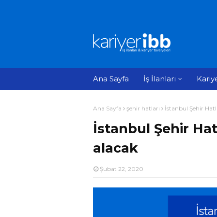
Ana Sayfa
İş İlanları
Kariy
Ana Sayfa
şehir hatları
İstanbul Şehir Hat
İstanbul Şehir Ha
alacak
Şubat 22, 2020