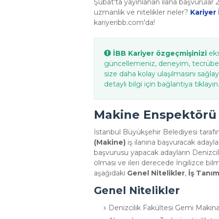
Şubat'ta yayınlanan ilana başvurular 
uzmanlık ve nitelikler neler?
Kariyer
kariyeribb.com'da!
İBB Kariyer özgeçmişinizi
eks
güncellemeniz, deneyim, tecrübe v
size daha kolay ulaşılmasını sağlay
detaylı bilgi için bağlantıya tıklayın
Makine Enspektörü İ
İstanbul Büyükşehir Belediyesi taraf
(Makine)
iş ilanına başvuracak adayla
başvurusu yapacak adayların Denizc
olması ve ileri derecede İngilizce bilme
aşağıdaki
Genel Nitelikler
,
İş Tanım
Genel Nitelikler
Denizcilik Fakültesi Gemi Maki