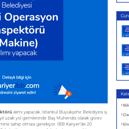
Günc
Kate
Bil
ktörü
alımı yapacak. İstanbul Büyükşehir Belediyesi iş
Dan
yıl uzak yol gemilerinde Baş Mühendis olarak görev
yimine sahip olması gerekiyor. İBB Kariyer'de 20
End