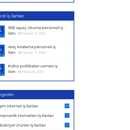
el İş İlanları
İBB sayaç okuma personeli iş
ilanı
Haziran 11, 2020
Araç kiralama personeli iş
ilanı
Haziran 11, 2020
Kültür politikaları uzmanı iş
ilanı
Mayıs 29, 2020
goriler
işim Internet Iş Ilanları
33
ışmanlık Hizmetleri Iş Ilanları
3
üstriyel Ürünler Iş Ilanları
5