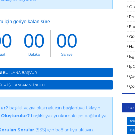
Ot
Pro
Ene
Güv
Hal
Isg 
Iş 
BU İLANA BAŞVUR
Çağ
ĞER İŞ İLANLARINI İNCELE
Çoc
Poz
nur?
başlıklı yazıyı okumak için bağlantıya tıklayın.
 Oluşturulur?
başlıklı yazıyı okumak için bağlantıya
te
Sorulan Sorular
(SSS) için bağlantıya tıklayın.
bi