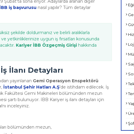
29 Şubat'ta sona eriyor. Adaylarda aranan diğer
Eği
 İBB iş başvurusu
nasıl yapılır? Tüm detaylar
Ge
Güv
iksiz şekilde doldurmanız ve belirli aralıklarla
Hiz
e yetkinliklerinize uygun iş fırsatları konusunda
Loji
acaktır.
Kariyer İBB Özgeçmiş Girişi
hakkında
.
Müh
Sağ
ş İlanı Detayları
Sos
ından yayınlanan
Gemi Operasyon Enspektörü
Tek
r,
İstanbul Şehir Hatları A.Ş
'de istihdam edilecek. İş
ilik Fakültesi Gemi Makineleri bölümünden mezun
Tem
si şartı bulunuyor. İBB Kariyer iş ilanı detayları için
Yap
ı
'nı inceleyiniz.
Üre
Şof
naları bölümünden mezun,