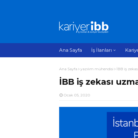
Ana Sayfa
İş İlanları
Kariy
Ana Sayfa
yazılım mühendisi
İBB iş zeka
İBB iş zekası uzm
Ocak 05, 2020