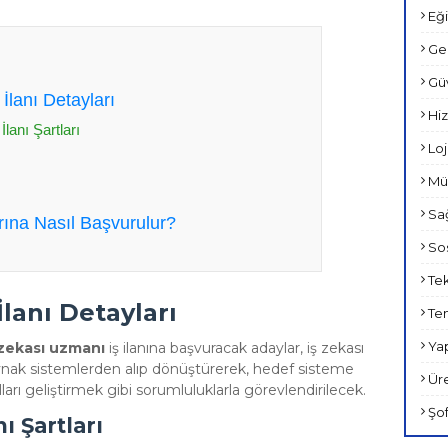
Eği
Ge
Güv
İlanı Detayları
Hiz
lanı Şartları
Loji
Müh
Sağ
arına Nasıl Başvurulur?
Sos
Tek
İlanı Detayları
Tem
Yap
 zekası uzmanı
iş ilanına başvuracak adaylar, iş zekası
kaynak sistemlerden alıp dönüştürerek, hedef sisteme
Üre
arı geliştirmek gibi sorumluluklarla görevlendirilecek.
Şof
ı Şartları