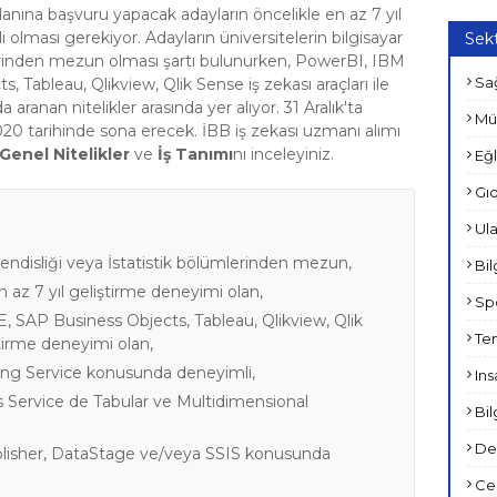
ilanına başvuru yapacak adayların öncelikle en az 7 yıl
 olması gerekiyor. Adayların üniversitelerin bilgisayar
Sekt
lerinden mezun olması şartı bulunurken, PowerBI, IBM
Sağ
Tableau, Qlikview, Qlik Sense iş zekası araçları ile
ranan nitelikler arasında yer alıyor. 31 Aralık'ta
Mü
020 tarihinde sona erecek. İBB iş zekası uzmanı alımı
Genel Nitelikler
ve
İş Tanımı
nı inceleyiniz.
Eğl
Gıd
Ula
hendisliği veya İstatistik bölümlerinden mezun,
Bil
n az 7 yıl geliştirme deneyimi olan,
Spo
SAP Business Objects, Tableau, Qlikview, Qlik
Tem
iştirme deneyimi olan,
ing Service konusunda deneyimli,
Ins
s Service de Tabular ve Multidimensional
Bil
Den
blisher, DataStage ve/veya SSIS konusunda
Ce