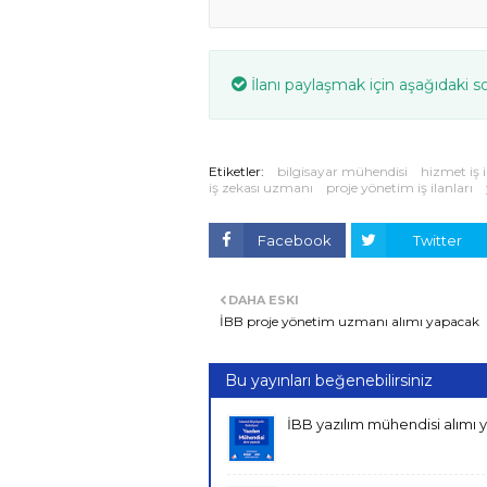
İlanı paylaşmak için aşağıdaki s
Etiketler:
bilgisayar mühendisi
hizmet iş i
iş zekası uzmanı
proje yönetim iş ilanları
Facebook
Twitter
DAHA ESKI
İBB proje yönetim uzmanı alımı yapacak
Bu yayınları beğenebilirsiniz
İBB yazılım mühendisi alımı