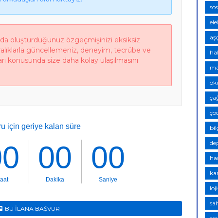
so
ele
aşç
nda oluşturduğunuz özgeçmişinizi eksiksiz
aralıklarla güncellemeniz, deneyim, tecrübe ve
hal
tları konusunda size daha kolay ulaşılmasını
ma
ok
ça
ço
bil
de
har
ka
loj
sah
BU İLANA BAŞVUR
tek