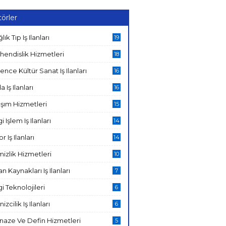
örler
lık Tıp Iş Ilanları
19
hendislik Hizmetleri
18
ence Kültür Sanat Iş Ilanları
16
a Iş Ilanları
16
şım Hizmetleri
15
gi Işlem Iş Ilanları
14
r Iş Ilanları
14
izlik Hizmetleri
10
an Kaynakları Iş Ilanları
7
gi Teknolojileri
6
izcilik Iş Ilanları
6
naze Ve Defin Hizmetleri
5