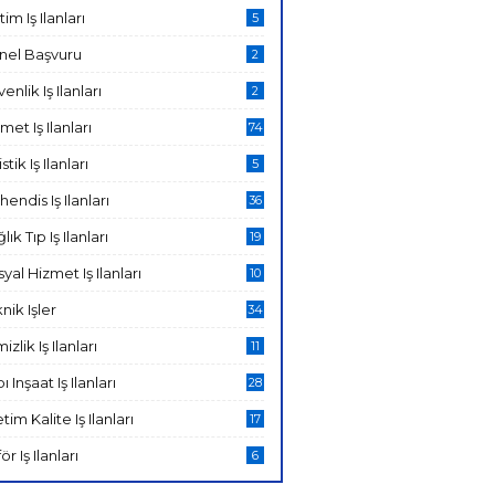
tim Iş Ilanları
5
nel Başvuru
2
enlik Iş Ilanları
2
met Iş Ilanları
74
stik Iş Ilanları
5
endis Iş Ilanları
36
lık Tıp Iş Ilanları
19
yal Hizmet Iş Ilanları
10
nik Işler
34
izlik Iş Ilanları
11
ı Inşaat Iş Ilanları
28
tim Kalite Iş Ilanları
17
ör Iş Ilanları
6