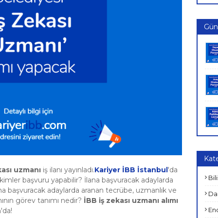
Günc
Kate
kası uzmanı
iş ilanı yayınladı.
Kariyer İBB İstanbul
'da
Bil
 kimler başvuru yapabilir? İlana başvuracak adaylarda
nına başvuracak adaylarda aranan tecrübe, uzmanlık ve
Dan
anının görev tanımı nedir?
İBB iş zekası uzmanı alımı
End
'da!