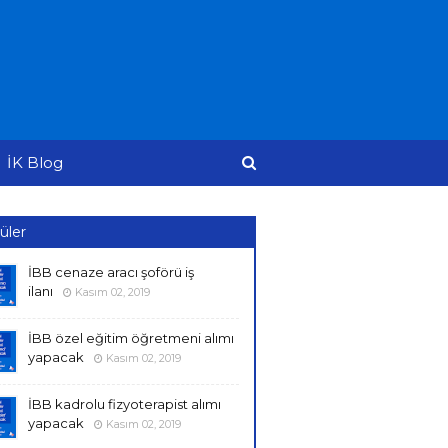
İK Blog
üler
İBB cenaze aracı şoförü iş
ilanı
Kasım 02, 2019
İBB özel eğitim öğretmeni alımı
yapacak
Kasım 02, 2019
İBB kadrolu fizyoterapist alımı
yapacak
Kasım 02, 2019