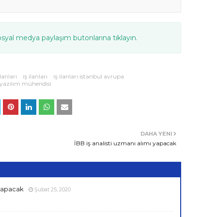
osyal medya paylaşım butonlarına tıklayın.
lanları
iş ilanları
iş ilanları istanbul avrupa
yazılım mühendisi
DAHA YENI
İBB iş analisti uzmanı alımı yapacak
 yapacak
Şubat 25, 2020