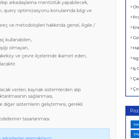
kip arkadaşlarına mentörlük yapabilecek,
Ot
, query optimizasyonu konularında bilgi ve
Pro
reç ve metodolojileri hakkında genel, Agile /
Ene
Güv
raç kullanabilen,
lişiği olmayan,
Hal
akırköy ve çevre ilçelerinde ikamet eden,
Isg 
lacaktır.
Iş 
Çağ
Çoc
lacak verileri, kaynak sistemlerden alıp
tarılmasının sağlanması,
 diğer sistemlerin geliştirmesi, gerekli
Poz
dellerinin tasarlanması.
te
bi
 arkadaşları aramaktayız.