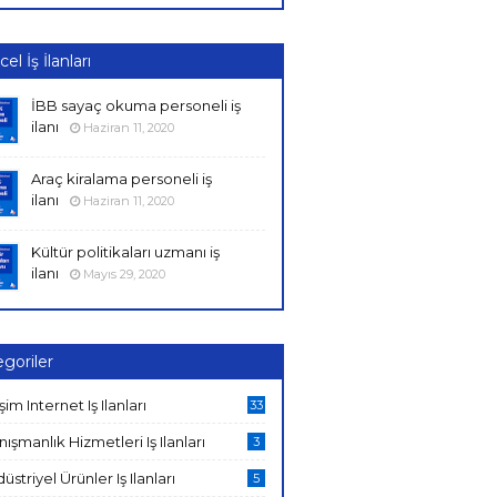
el İş İlanları
İBB sayaç okuma personeli iş
ilanı
Haziran 11, 2020
Araç kiralama personeli iş
ilanı
Haziran 11, 2020
Kültür politikaları uzmanı iş
ilanı
Mayıs 29, 2020
goriler
işim Internet Iş Ilanları
33
ışmanlık Hizmetleri Iş Ilanları
3
üstriyel Ürünler Iş Ilanları
5