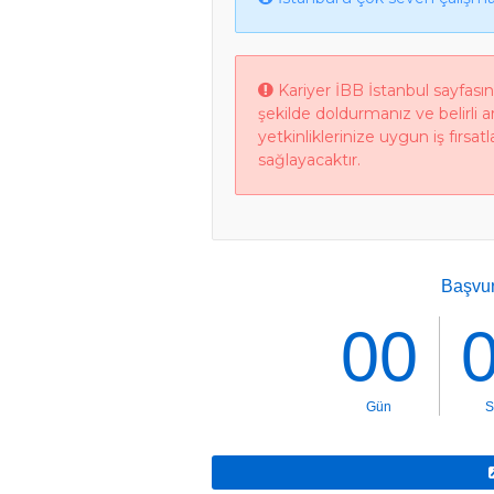
Kariyer İBB İstanbul sayfası
şekilde doldurmanız ve belirli 
yetkinliklerinize uygun iş fırsa
sağlayacaktır.