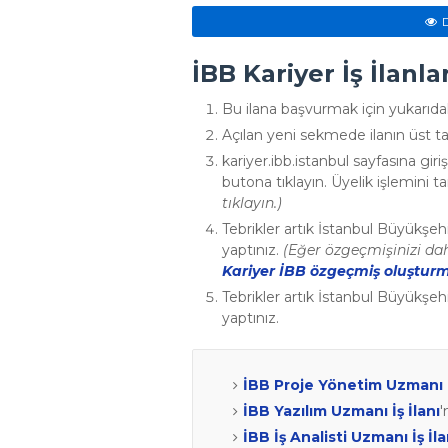
İBB Kariyer İş İlanl
Bu ilana başvurmak için yukarıda
Açılan yeni sekmede ilanın üst ta
kariyer.ibb.istanbul sayfasına gi
butona tıklayın. Üyelik işlemini 
tıklayın.)
Tebrikler artık İstanbul Büyükşehi
yaptınız.
(Eğer özgeçmişinizi da
Kariyer İBB özgeçmiş oluştur
Tebrikler artık İstanbul Büyükşehi
yaptınız.
İBB Proje Yönetim Uzmanı İ
İBB Yazılım Uzmanı İş İlanı
'
İBB İş Analisti Uzmanı İş İla