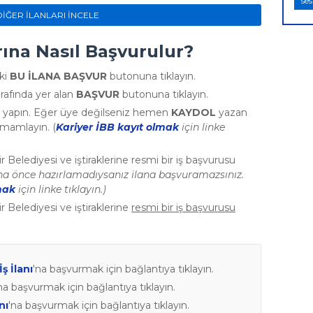
ses
DİĞER İLANLARI İNCELE
arına Nasıl Başvurulur?
ki
BU İLANA BAŞVUR
butonuna tıklayın.
rafında yer alan
BAŞVUR
butonuna tıklayın.
riş yapın. Eğer üye değilseniz hemen
KAYDOL
yazan
tamamlayın. (
Kariyer İBB kayıt olmak
için linke
r Belediyesi ve iştiraklerine resmi bir iş başvurusu
ha önce hazırlamadıysanız ilana başvuramazsınız.
mak
için linke tıklayın.)
r Belediyesi ve iştiraklerine
resmi bir iş başvurusu
ş İlanı
'na başvurmak için bağlantıya tıklayın.
na başvurmak için bağlantıya tıklayın.
nı
'na başvurmak için bağlantıya tıklayın.