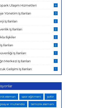
opark Ulaşım Hizmetleri
4
je Yönetim Iş Ilanları
3
rji Iş Ilanları
2
enlik Iş Ilanları
2
kla Ilişkiler
2
Iş Ilanları
2
Güvenliği Iş Ilanları
1
rı Merkezi Iş Ilanları
1
uk Gelişimi Iş Ilanları
1
isyonlar
knik eleman
spor eğitmeni
şoför
lgisayar mühendisi
temizlik elemanı