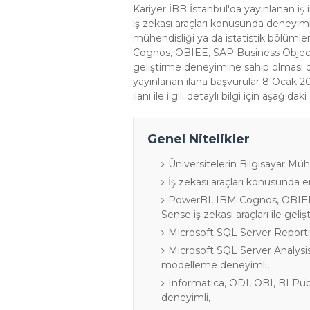
Kariyer İBB İstanbul'da yayınlanan iş 
iş zekası araçları konusunda deneyimli
mühendisliği ya da istatistik bölüm
Cognos, OBIEE, SAP Business Objects, 
geliştirme deneyimine sahip olması da a
yayınlanan ilana başvurular 8 Ocak 2
ilanı ile ilgili detaylı bilgi için aşağıdaki
Genel Nitelikler
Üniversitelerin Bilgisayar Mü
İş zekası araçları konusunda e
PowerBI, IBM Cognos, OBIEE, 
Sense iş zekası araçları ile gel
Microsoft SQL Server Report
Microsoft SQL Server Analysi
modelleme deneyimli,
Informatica, ODI, OBI, BI Pu
deneyimli,