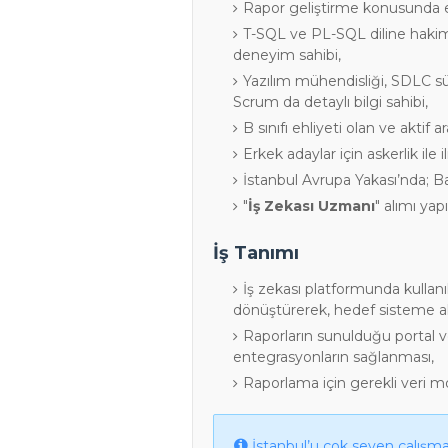
Rapor geliştirme konusunda e
T-SQL ve PL-SQL diline hakim
deneyim sahibi,
Yazılım mühendisliği, SDLC sü
Scrum da detaylı bilgi sahibi,
B sınıfı ehliyeti olan ve aktif a
Erkek adaylar için askerlik ile i
İstanbul Avrupa Yakası’nda; B
"
İş Zekası Uzmanı
" alımı yapı
İş Tanımı
İş zekası platformunda kullanı
dönüştürerek, hedef sisteme ak
Raporların sunulduğu portal ve
entegrasyonların sağlanması,
Raporlama için gerekli veri mo
İstanbul’u çok seven çalışma