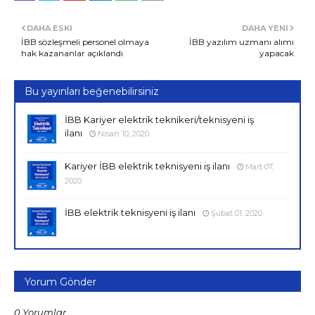
DAHA ESKI
DAHA YENI
İBB sözleşmeli personel olmaya
İBB yazılım uzmanı alımı
hak kazananlar açıklandı
yapacak
Bu yayınları beğenebilirsiniz
İBB Kariyer elektrik teknikeri/teknisyeni iş
ilanı
Nisan 10, 2020
Kariyer İBB elektrik teknisyeni iş ilanı
Mart 07,
2020
İBB elektrik teknisyeni iş ilanı
Şubat 01, 2020
Yorum Gönder
0 Yorumlar