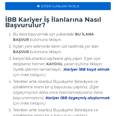
DİĞER İLANLARI İNCELE
İBB Kariyer İş İlanlarına Nasıl
Başvurulur?
Bu ilana başvurmak için yukarıdaki
BU İLANA
BAŞVUR
butonuna tıklayın.
Açılan yeni sekmede ilanın üst tarafında yer alan
BAŞVUR
butonuna tıklayın.
kariyer.ibb.istanbul sayfasına giriş yapın. Eğer üye
değilseniz hemen
KAYDOL
yazan butona tıklayın.
Üyelik işlemini tamamlayın. (
Kariyer İBB kayıt olmak
için linke tıklayın.)
Tebrikler artık İstanbul Büyükşehir Belediyesi ve
iştiraklerine resmi bir iş başvurusu yaptınız.
(Eğer
özgeçmişinizi daha önce hazırlamadıysanız ilana
başvuramazsınız.
Kariyer İBB özgeçmiş oluşturmak
için linke tıklayın.)
Tebrikler artık İstanbul Büyükşehir Belediyesi ve
iştiraklerine
resmi bir iş başvurusu
yaptınız.