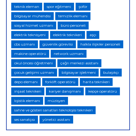
teknik eleman
spor eğitmeni
şoför
bilgisayar mühendisi
temizlik elemanı
sosyal hizmet uzmanı
büro personeli
elektrik teknisyeni
elektrik teknikeri
aşçı
cbs uzmanı
güvenlik görevlisi
halkla ilişkiler personeli
makine operatörü
network uzmanı
okul öncesi öğretmeni
çağrı merkezi asistanı
çocuk gelişimi uzmanı
bilgisayar işletmeni
bulaşıkçı
depo elemanı
forklift operatörü
harita teknikeri
inşaat teknikeri
kariyer danışmanı
kepçe operatörü
lojistik elemanı
müzisyen
sahne ve gösteri sanatları teknolojisi teknikeri
ses sanatçısı
yönetici asistanı