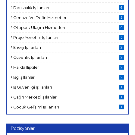
Denizcilik Iş Ilanları
6
Cenaze Ve Defin Hizmetleri
5
Otopark Ulaşım Hizmetleri
4
Proje Yönetim Iş Ilanları
3
Enerji Iş Ilanları
2
Güvenlik Iş Ilanları
2
Halkla Ilişkiler
2
Isg Iş Ilanları
2
Iş Güvenliği Iş Ilanları
1
Çağrı Merkezi Iş Ilanları
1
Çocuk Gelişimi Iş Ilanları
1
Pozisyonlar