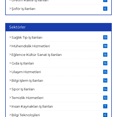
Şoför Iş Ilanları
6
Sektörler
Sağlık Tıp Iş Ilanları
19
Mühendislik Hizmetleri
18
Eğlence Kültür Sanat Iş Ilanları
16
Gıda Iş Ilanları
16
Ulaşım Hizmetleri
15
Bilgi Işlem Iş Ilanları
14
Spor Iş Ilanları
14
Temizlik Hizmetleri
10
Insan Kaynakları Iş Ilanları
7
Bilgi Teknolojileri
6