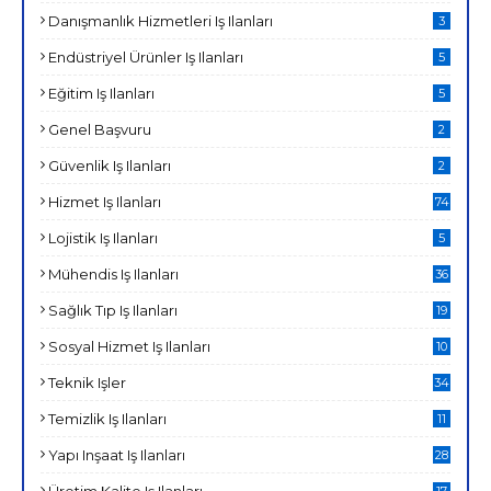
Danışmanlık Hizmetleri Iş Ilanları
3
Endüstriyel Ürünler Iş Ilanları
5
Eğitim Iş Ilanları
5
Genel Başvuru
2
Güvenlik Iş Ilanları
2
Hizmet Iş Ilanları
74
Lojistik Iş Ilanları
5
Mühendis Iş Ilanları
36
Sağlık Tıp Iş Ilanları
19
Sosyal Hizmet Iş Ilanları
10
Teknik Işler
34
Temizlik Iş Ilanları
11
Yapı Inşaat Iş Ilanları
28
Üretim Kalite Iş Ilanları
17